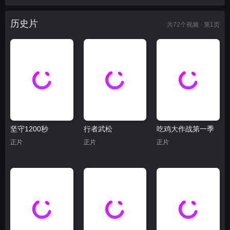
历史片
共
72
个视频 · 第1页
坚守1200秒
行者武松
吃鸡大作战第一季
正片
正片
正片