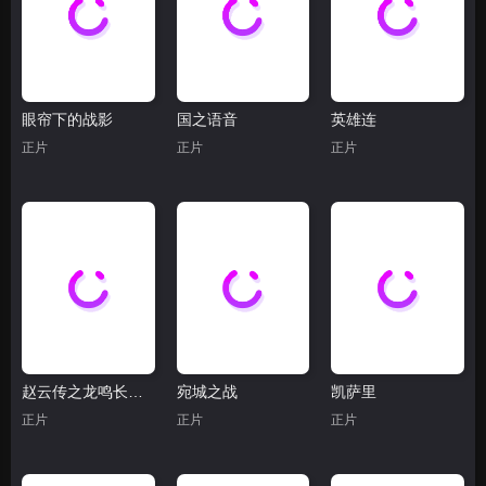
眼帘下的战影
国之语音
英雄连
正片
正片
正片
赵云传之龙鸣长坂坡
宛城之战
凯萨里
正片
正片
正片