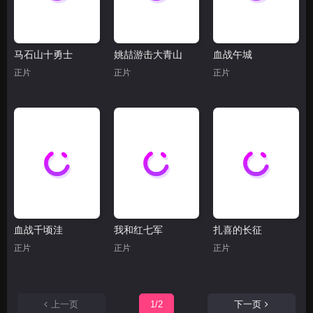
马石山十勇士
姚喆游击大青山
血战午城
正片
正片
正片
血战千顷洼
我和红七军
扎喜的长征
正片
正片
正片
上一页
1/2
下一页