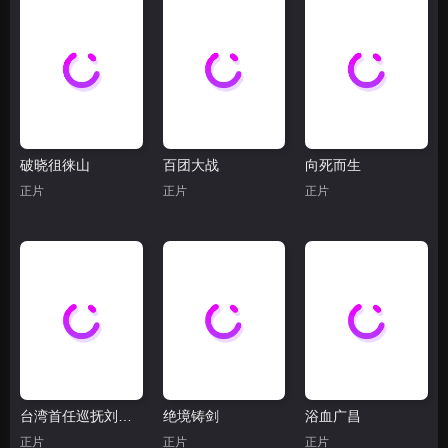
破晓徂徕山
百团大战
向死而生
正片
正片
正片
台湾首任巡抚刘铭传
绝境铸剑
浴血广昌
正片
正片
正片