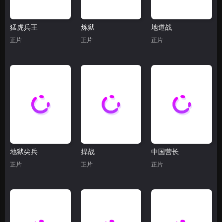
猛虎兵王
炼狱
地道战
正片
正片
正片
地狱尖兵
捍战
中国营长
正片
正片
正片