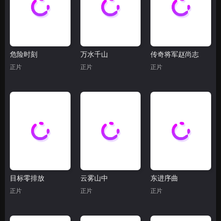
危险时刻
万水千山
传奇将军赵尚志
正片
正片
正片
目标零排放
云雾山中
东进序曲
正片
正片
正片