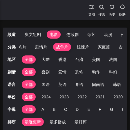
导航
搜索
换肤
频道
爽文短剧
电影
连续剧
综艺
动漫
伦理
幻片
分类
恐怖片
剧情片
战争片
惊悚片
家庭篇
古装
地区
全部
大陆
香港
台湾
美国
法国
英
剧情
全部
喜剧
爱情
恐怖
动作
科幻
剧
语言
全部
国语
英语
粤语
闽南语
韩语
年份
全部
2024
2023
2022
2021
2020
字母
全部
A
B
C
D
E
F
G
H
排序
最近更新
最多播放
最好评