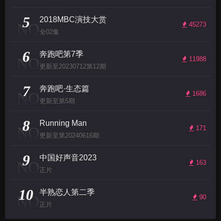
5
2018MBC演技大赏
NO
45273
全02集
6
奔跑吧第7季
NO
11988
更新至20230712第12期
7
奔跑吧·生态篇
NO
1686
更新至第5期
8
Running Man
NO
171
更新至第20240616期
9
中国好声音2023
NO
163
正片
10
半熟恋人第二季
NO
90
正片