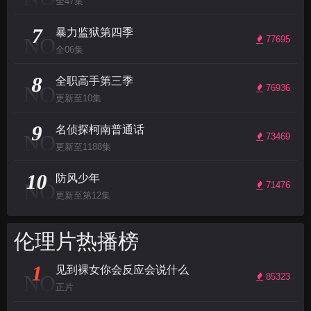
全47集
7
暴力监狱第四季
NO
77695
全06集
8
全职高手第三季
NO
76936
更新至10集
9
名侦探柯南普通话
NO
73469
更新至1188集
10
防风少年
NO
71476
更新至第12集
伦理片热播榜
1
见到裸女你会反应会说什么
NO
85323
正片