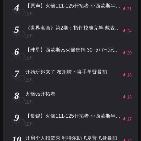
4
【原声】火箭111-125开拓者 小西蒙斯半场7记三分稳西部第一
NO
31
正片
5
《世界名画》第2期：指针校准完毕 戴表的男人回来了！利拉德场均31分冲击MVP
NO
24
正片
6
【球星】西蒙斯vs火箭集锦 30+5+7七记三分带队取胜
NO
20
正片
7
开始玩起来了 布朗胯下换手单臂暴扣
NO
18
正片
8
火箭vs开拓者
NO
18
正片
9
【集锦】火箭111-125开拓者 小西蒙斯半场7记三分稳西部第一
NO
17
正片
10
开启个人扣篮秀 利特尔助飞夏普飞身暴扣