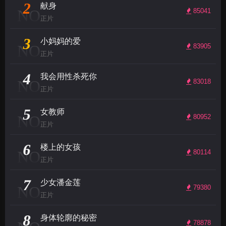
2
献身
NO
85041
正片
3
小妈妈的爱
NO
83905
正片
4
我会用性杀死你
NO
83018
正片
5
女教师
NO
80952
正片
6
楼上的女孩
NO
80114
正片
7
少女潘金莲
NO
79380
正片
8
身体轮廓的秘密
78878