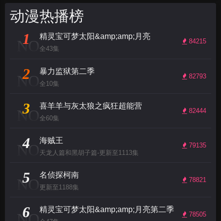
动漫热播榜
1
精灵宝可梦太阳&amp;amp;月亮
NO
84215
全43集
2
暴力监狱第二季
NO
82793
全10集
3
喜羊羊与灰太狼之疯狂超能营
NO
82444
全60集
4
海贼王
NO
79135
天龙人篇和黑胡子篇-更新至1113集
5
名侦探柯南
NO
78821
更新至1188集
6
精灵宝可梦太阳&amp;amp;月亮第二季
NO
78505