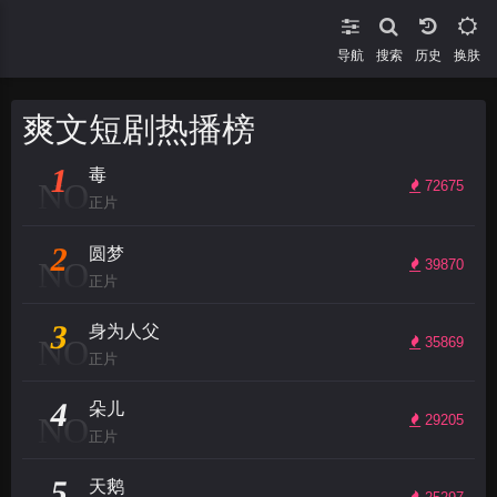
导航
搜索
换肤
爽文短剧热播榜
1
毒
NO
72675
正片
2
圆梦
NO
39870
正片
3
身为人父
NO
35869
正片
4
朵儿
NO
29205
正片
5
天鹅