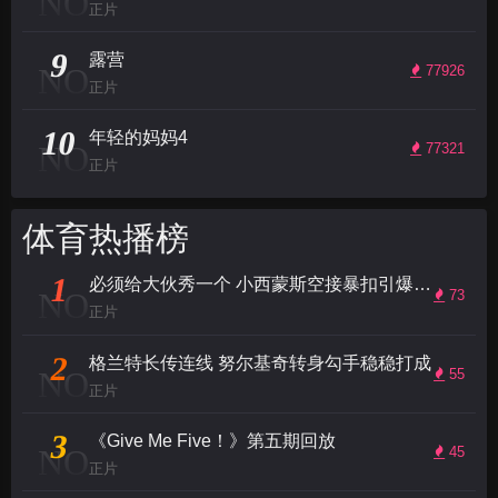
NO
正片
9
露营
NO
77926
正片
10
年轻的妈妈4
NO
77321
正片
体育热播榜
1
必须给大伙秀一个 小西蒙斯空接暴扣引爆全场
NO
73
正片
2
格兰特长传连线 努尔基奇转身勾手稳稳打成
NO
55
正片
3
《Give Me Five！》第五期回放
NO
45
正片