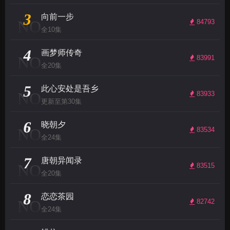
3
向前一步
NO
84793
全10集
4
画梦师传奇
NO
83991
全20集
5
此心安处是吾乡
NO
83933
更新至第30集
6
晓朝夕
NO
83534
全24集
7
唐朝异闻录
NO
83515
全20集
8
恋恋茶园
NO
82742
全24集