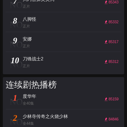
7
NO
85343
正片
8
八脚怪
NO
85332
正片
9
安娜
NO
85317
正片
10
刀锋战士2
NO
85312
正片
连续剧热播榜
1
度华年
NO
85159
全40集
2
少林寺传奇之火烧少林
NO
84846
全44集