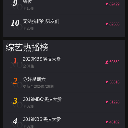
9
错位
NO
82429
全15集
10
无法抗拒的男友们
NO
82386
全20集
综艺热播榜
1
2020KBS演技大赏
NO
69832
全01集
2
你好星期六
NO
56316
更新至20240728期
3
2019MBC演技大赏
NO
51228
全02集
4
2019KBS演技大赏
NO
46102
全02集