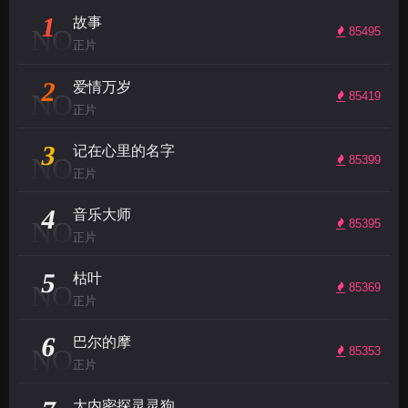
1
故事
NO
85495
正片
2
爱情万岁
NO
85419
正片
3
记在心里的名字
NO
85399
正片
4
音乐大师
NO
85395
正片
5
枯叶
NO
85369
正片
6
巴尔的摩
NO
85353
正片
大内密探灵灵狗