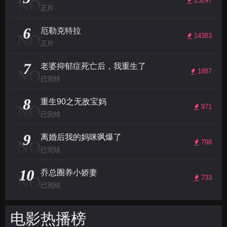
NO
25297
正片
6
厄勒克特拉
NO
14383
正片
7
老婆抑郁症死亡后，我重生了
NO
1887
已完结
8
重生90之无敌宝妈
NO
971
已完结
9
离婚后我的妈咪飒爆了
NO
798
已完结
10
乔总圈养小娇妻
NO
733
已完结
电影热播榜