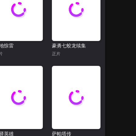
地惊雷
豪勇七蛟龙续集
片
正片
驿英雄
萨帕塔传