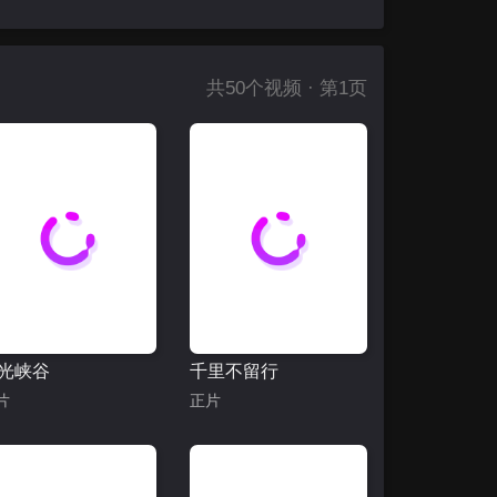
共
50
个视频 · 第1页
光峡谷
千里不留行
片
正片