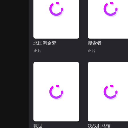
北国淘金梦
搜索者
正片
正片
救世
决战刹马镇