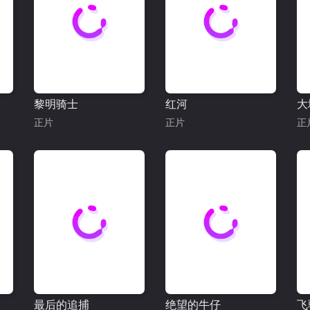
黎明骑士
红河
大
正片
正片
正
最后的追捕
绝望的牛仔
飞