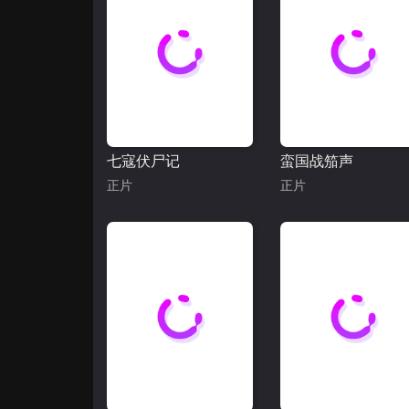
七寇伏尸记
蛮国战笳声
正片
正片