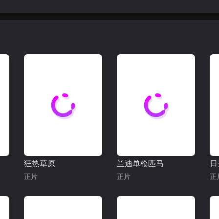
狂热草原
兰迪单枪匹马
日
正片
正片
正