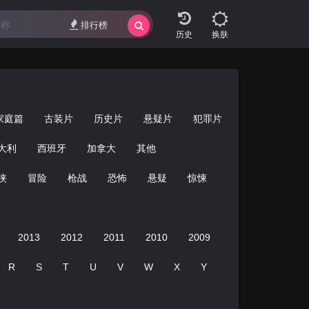
错
排行榜
换肤
家庭篇
古装片
历史片
悬疑片
犯罪片
灾难片
纪
大利
西班牙
加拿大
其他
侠
冒险
枪战
恐怖
悬疑
惊悚
经典
青春
2013
2012
2011
2010
2009
2008
2007
R
S
T
U
V
W
X
Y
Z