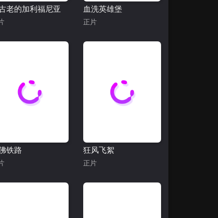
古老的加利福尼亚
血洗英雄堡
片
正片
佛铁路
狂风飞絮
片
正片