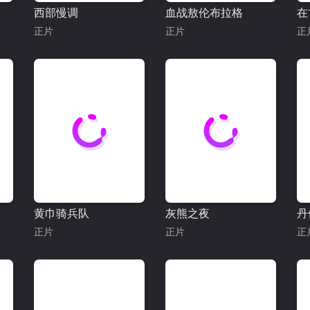
西部慢调
血战敖伦布拉格
在
正片
正片
正
黄巾骑兵队
灰熊之夜
丹
正片
正片
正