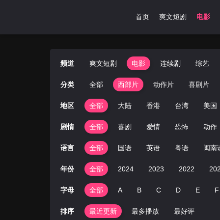
首页
爽文短剧
电影
频道
爽文短剧
电影
连续剧
综艺
分类
全部
西部片
动作片
喜剧片
地区
全部
大陆
香港
台湾
美国
剧情
全部
喜剧
爱情
恐怖
动作
语言
全部
国语
英语
粤语
闽南
年份
全部
2024
2023
2022
20
字母
全部
A
B
C
D
E
F
排序
最近更新
最多播放
最好评