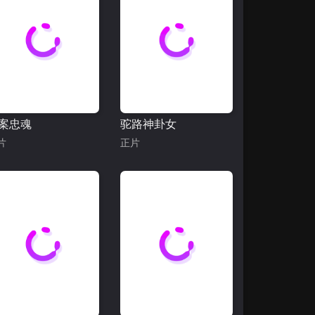
案忠魂
驼路神卦女
片
正片