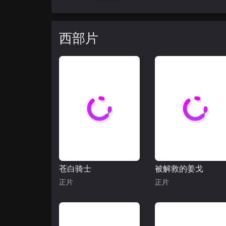
西部片
苍白骑士
被解救的姜戈
正片
正片