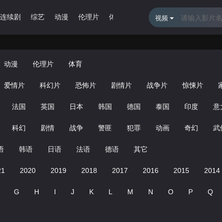
连续剧
综艺
动漫
伦理片
体育
最近更新
排行榜
留言报
视频
动漫
伦理片
体育
爱情片
科幻片
恐怖片
剧情片
战争片
惊悚片
法国
英国
日本
韩国
德国
泰国
印度
意
科幻
剧情
战争
警匪
犯罪
动画
奇幻
武
语
韩语
日语
法语
德语
其它
21
2020
2019
2018
2017
2016
2015
2014
G
H
I
J
K
L
M
N
O
P
Q