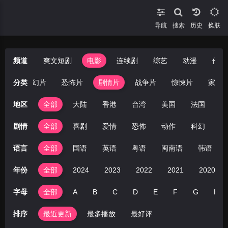
导航
搜索
换肤
频道
爽文短剧
电影
连续剧
综艺
动漫
伦理
情片
分类
科幻片
恐怖片
剧情片
战争片
惊悚片
家庭
地区
全部
大陆
香港
台湾
美国
法国
英
剧情
全部
喜剧
爱情
恐怖
动作
科幻
剧
语言
全部
国语
英语
粤语
闽南语
韩语
年份
全部
2024
2023
2022
2021
2020
字母
全部
A
B
C
D
E
F
G
H
排序
最近更新
最多播放
最好评