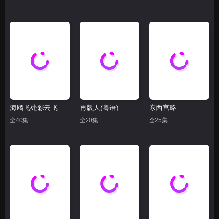
海鸥飞处彩云飞
再版人(粤语)
东西宫略
全40集
全20集
全25集