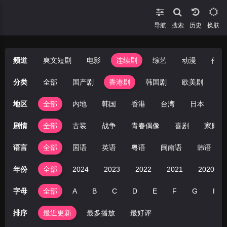
导航
搜索
换肤
频道
爽文短剧
电影
连续剧
综艺
动漫
伦理
分类
全部
国产剧
香港剧
韩国剧
欧美剧
台
地区
全部
内地
韩国
香港
台湾
日本
美
剧情
全部
古装
战争
青春偶像
喜剧
家庭
语言
全部
国语
英语
粤语
闽南语
韩语
年份
全部
2024
2023
2022
2021
2020
字母
全部
A
B
C
D
E
F
G
H
排序
最近更新
最多播放
最好评