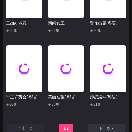
三姐好煮意
新闻女王
警花出更(粤语)
全25集
全26集
全20集
千王群英会(粤语)
美丽在望(粤语)
师奶股神(粤语)
全20集
全20集
全21集
上一页
1/2
下一页