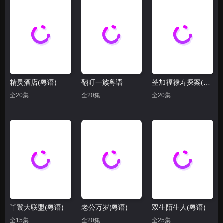
精灵酒店(粤语)
翻叮一族粤语
荃加福禄寿探案(粤语)
全20集
全20集
全20集
丫鬟大联盟(粤语)
老公万岁(粤语)
双生陌生人(粤语)
全15集
全20集
全25集