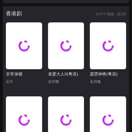
香港剧
共
47
个视频 · 第1页
非常保镖
老婆大人II(粤语)
霹雳神将(粤语)
正片
全25集
全20集