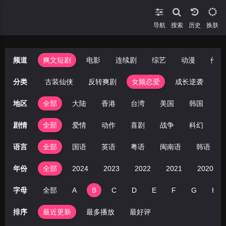
导航
搜索
换肤
频道
爽文短剧
电影
连续剧
综艺
动漫
伦理
年代穿越
分类
古装仙侠
反转爽剧
女频恋爱
成长逆袭
地区
全部
大陆
香港
台湾
美国
韩国
日
剧情
全部
爱情
动作
喜剧
战争
科幻
剧
语言
全部
国语
英语
粤语
闽南语
韩语
年份
全部
2024
2023
2022
2021
2020
字母
全部
A
B
C
D
E
F
G
H
排序
最近更新
最多播放
最好评