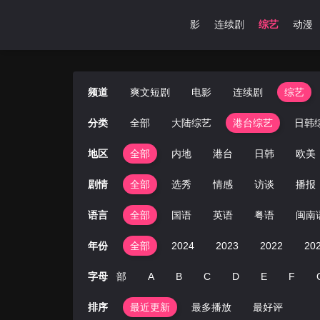
首页
爽文短剧
电影
连续剧
综艺
动漫
频道
爽文短剧
电影
连续剧
综艺
分类
全部
大陆综艺
港台综艺
日韩
地区
全部
内地
港台
日韩
欧美
剧情
全部
选秀
情感
访谈
播报
语言
全部
国语
英语
粤语
闽南
年份
全部
2024
2023
2022
20
字母
全部
A
B
C
D
E
F
排序
最近更新
最多播放
最好评