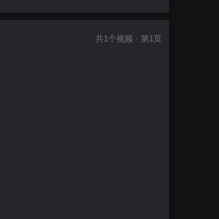
共
1
个视频 · 第1页