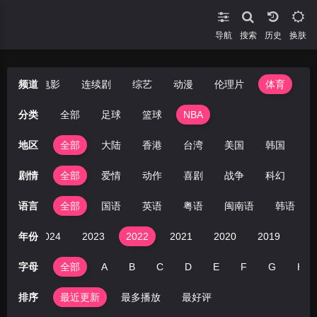
导航
搜索
换肤
短剧
频道
电影
连续剧
综艺
动漫
伦理片
体育
分类
全部
足球
篮球
NBA
地区
全部
大陆
香港
台湾
美国
韩国
日
剧情
全部
爱情
动作
喜剧
战争
科幻
剧
语言
全部
国语
英语
粤语
闽南语
韩语
全部
年份
2024
2023
2022
2021
2020
2019
20
字母
全部
A
B
C
D
E
F
G
H
排序
最近更新
最多播放
最好评