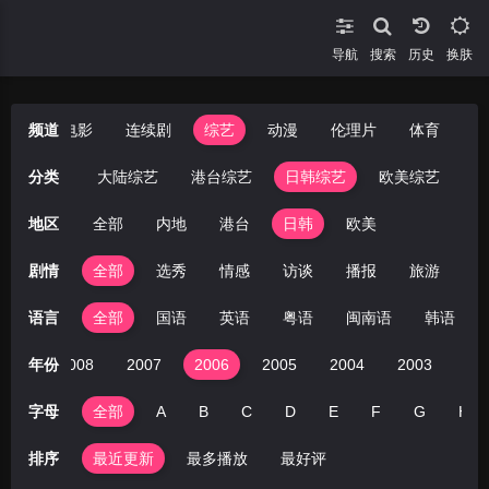
导航
搜索
换肤
短剧
频道
电影
连续剧
综艺
动漫
伦理片
体育
分类
全部
大陆综艺
港台综艺
日韩综艺
欧美综艺
地区
全部
内地
港台
日韩
欧美
剧情
全部
选秀
情感
访谈
播报
旅游
音
语言
全部
国语
英语
粤语
闽南语
韩语
009
年份
2008
2007
2006
2005
2004
2003
20
字母
全部
A
B
C
D
E
F
G
H
排序
最近更新
最多播放
最好评