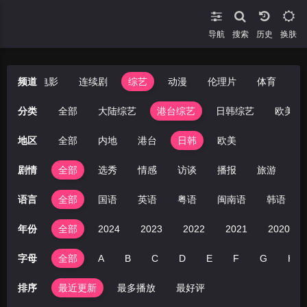
导航
搜索
换肤
短剧
频道
电影
连续剧
综艺
动漫
伦理片
体育
分类
全部
大陆综艺
港台综艺
日韩综艺
欧美综
地区
全部
内地
港台
日韩
欧美
剧情
全部
选秀
情感
访谈
播报
旅游
音
语言
全部
国语
英语
粤语
闽南语
韩语
年份
全部
2024
2023
2022
2021
2020
字母
全部
A
B
C
D
E
F
G
H
排序
最近更新
最多播放
最好评