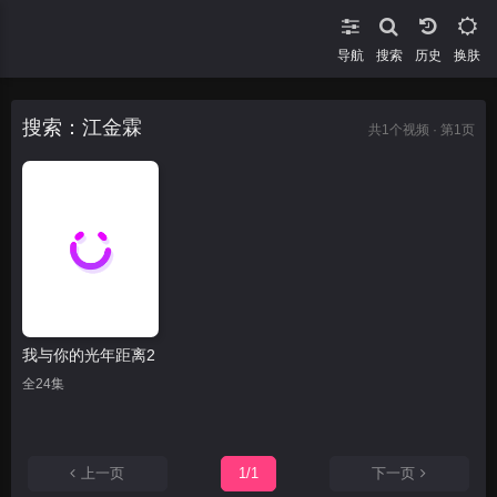
导航
搜索
换肤
搜索：江金霖
共
1
个视频 · 第1页
我与你的光年距离2
全24集
上一页
1/1
下一页